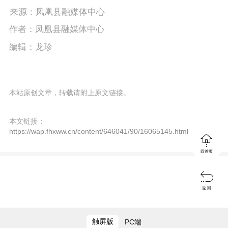
P
E
a
来源：凤凰县融媒体中心
l
n
y
作者：凤凰县融媒体中心
a
t
编辑：龙珍
y
e
r
本站原创文章，转载请附上原文链接。
f
u
本文链接：
https://wap.fhxww.cn/content/646041/90/16065145.html
l

回首页
l
s

返 回
c
r
触屏版
PC端