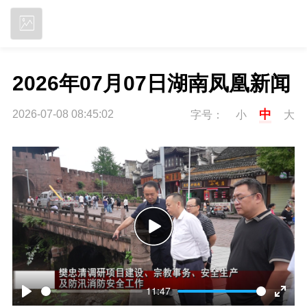
立即下载
2026年07月07日湖南凤凰新闻
中
2026-07-08 08:45:02
字号：
小
大
P
l
11:47