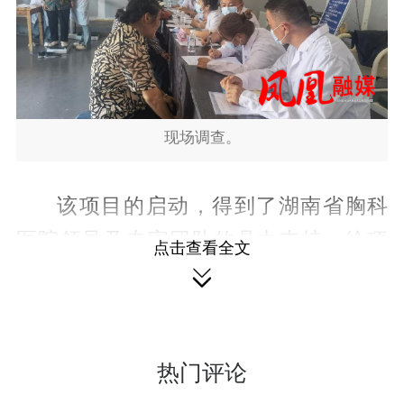
现场调查。
该项目的启动，得到了湖南省胸科
医院领导及专家团队的鼎力支持，给项
点击查看全文

目实施提出了一些好的思路和建议，提
供的移动DR体检车在各村巡回全程助力
重点人群筛查项目实施，为年老体弱者
热门评论
及行动不便对象提供了便利，极大提高