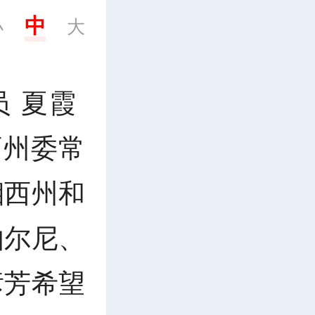
中
小
大
员 夏霞
西州委常
湘西州和
伯尔尼、
彦芳希望