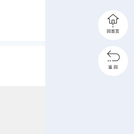
旅游项

圾分类、
回首页
彦芳对湘

风情、丰
返 回
及经验做
西、凤凰