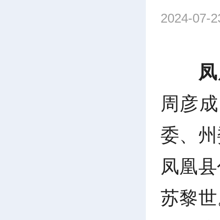
2024-07-2
凤
周彦成
委、州
凤凰县
苏黎世