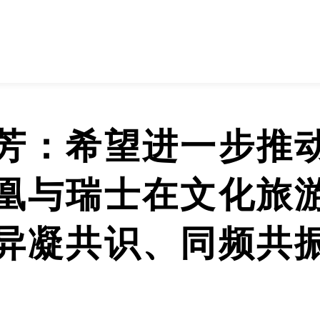
芳：希望进一步推
凰与瑞士在文化旅
异凝共识、同频共