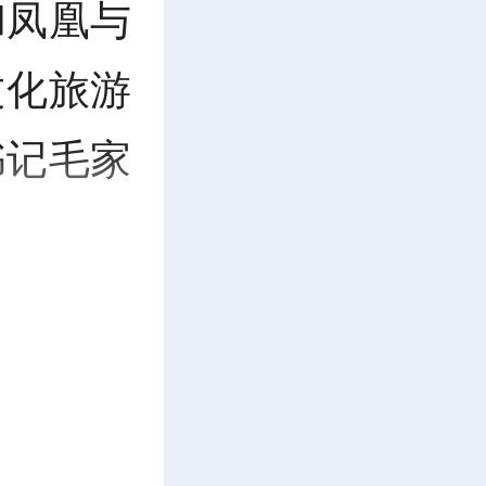
和凤凰与
文化旅游
书记毛家