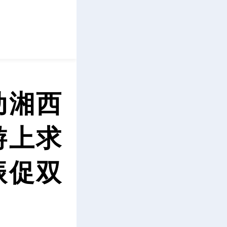
立即下载
动湘西
游上求
振促双