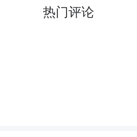
热门评论
访问考察。
 月19 日上午，日内瓦旅
打开凤凰融媒，参与评论
责中国市场的经理赵蕾及
杨彦芳一行，并召开座谈