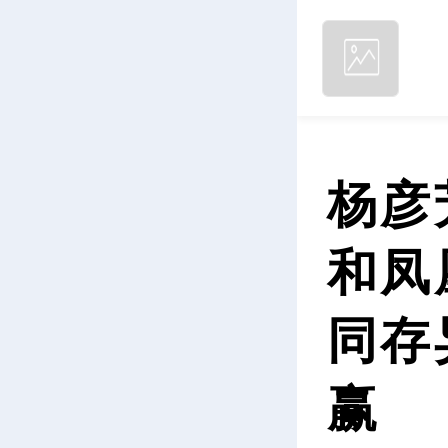
杨彦
和凤
同存
赢