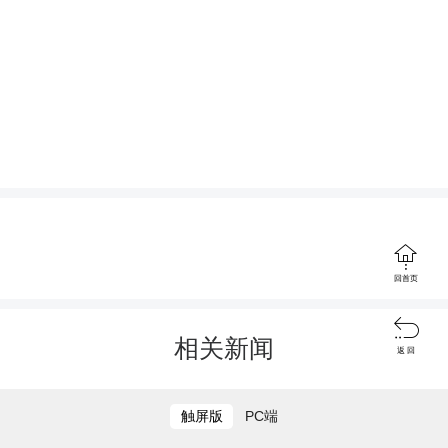
日炎炎正好眠，走进室内馆，大熊
猫各种可爱睡姿层出不穷，有趴着睡
的、有侧躺着蜷成一团，有四脚朝天仰
打开凤凰融媒，参与评论
睡的“摆烂熊”。大熊猫们怎样都能睡得
着，逮哪儿睡哪儿，随意一躺趴在地

上、七仰八叉躺在木桥、墙边假山上石
回首页
缝里也睡着一只“奇葩”熊。

相关新闻
返 回
触屏版
PC端