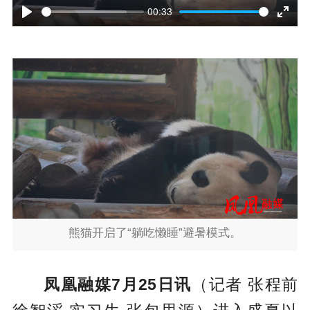
l
00:33
P
E
a
l
n
y
a
t
y
e
r
f
u
l
熊猫开启了“躺吃懒睡”避暑模式。
l
s
凤凰融媒7月25日讯
（记者 张程前
c