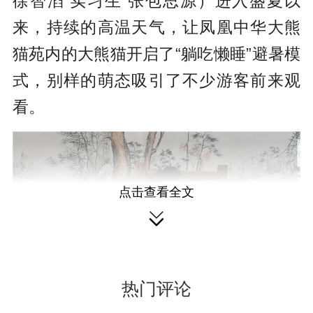
徐智滔 实习生 张包思源）
进入盛夏以
r
来，持续的高温天气，让凤凰中华大熊
e
猫苑内的大熊猫开启了“躺吃懒睡”避暑模
e
式，别样的萌态吸引了不少游客前来观
n
看。
点击查看全文

热门评论
熊猫开启了“躺吃懒睡”避暑模式。