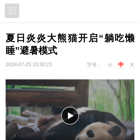
立即下载
夏日炎炎大熊猫开启“躺吃懒
睡”避暑模式
中
2024-07-25 15:30:23
字号：
小
大
P